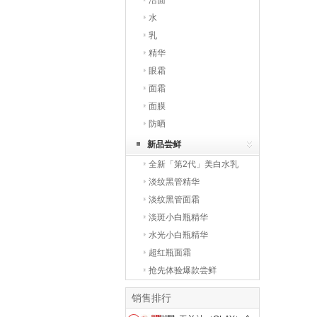
洁面
水
乳
精华
眼霜
面霜
面膜
防晒
新品尝鲜
全新「第2代」美白水乳
淡纹黑管精华
淡纹黑管面霜
淡斑小白瓶精华
水光小白瓶精华
超红瓶面霜
抢先体验爆款尝鲜
销售排行