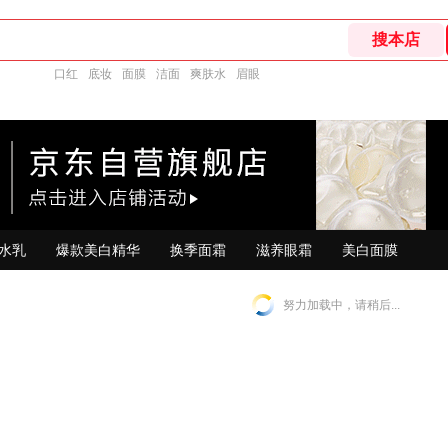
口红
底妆
面膜
洁面
爽肤水
眉眼
水乳
爆款美白精华
换季面霜
滋养眼霜
美白面膜
努力加载中，请稍后...