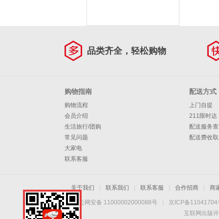
品类齐全，轻松购物
购物指南
配送方式
购物流程
上门自提
会员介绍
211限时达
生活旅行/团购
配送服务查
常见问题
配送费收取
大家电
联系客服
关于我们
|
联系我们
|
联系客服
|
合作招商
|
商
京公网安备 11000002000088号
|
京ICP备1104170
互联网出版许