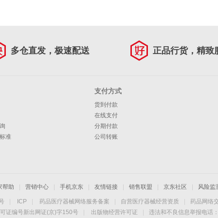
多仓直发，极速配送
正品行货，精致
支付方式
货到付款
在线支付
询
分期付款
标准
公司转账
家帮助
|
营销中心
|
手机京东
|
友情链接
|
销售联盟
|
京东社区
|
风险监
4号
|
ICP
|
药品医疗器械网络服务备案
|
自营医疗器械经营资质
|
药品网络
可证编号新出网证(京)字150号
|
出版物经营许可证
|
违法和不良信息举报电话：40