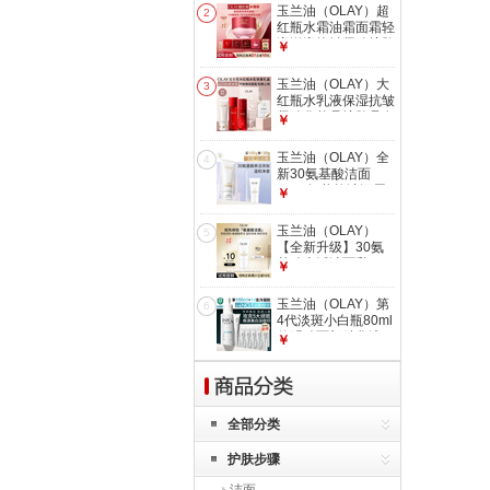
物女
玉兰油（OLAY）超
2
红瓶水霜油霜面霜轻
润滋润抗皱紧致护肤
￥
品试用【回购券】
玉兰油（OLAY）大
3
红瓶水乳液保湿抗皱
紧致化妆品护肤品套
￥
装礼盒七夕情人节礼
物女
玉兰油（OLAY）全
4
新30氨基酸洁面
100g卸妆控油深层
￥
清洁洗面奶护肤品七
夕礼物女
玉兰油（OLAY）
5
【全新升级】30氨
基酸表活洁面乳20g
￥
试用深层清洁【回购
券】
玉兰油（OLAY）第
6
4代淡斑小白瓶80ml
传明酸面部精华液
￥
ProX护肤品套装七
夕礼物女
全部分类
护肤步骤