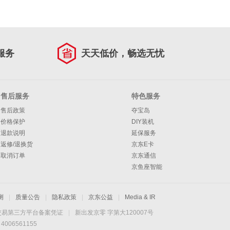
服务
天天低价，畅选无忧
售后服务
特色服务
售后政策
夺宝岛
价格保护
DIY装机
退款说明
延保服务
返修/退换货
京东E卡
取消订单
京东通信
京鱼座智能
测
|
质量公告
|
隐私政策
|
京东公益
|
Media & IR
交易第三方平台备案凭证
|
新出发京零 字第大120007号
06561155