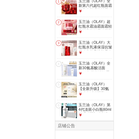
玉兰油（OLAY）全
1
新第六代超红瓶面霜
滋润全肤质抗皱紧致
￥
护肤品大红瓶七夕礼
物女
玉兰油（OLAY）超
2
红瓶水霜油霜面霜轻
润滋润抗皱紧致护肤
￥
品试用【回购券】
玉兰油（OLAY）大
3
红瓶水乳液保湿抗皱
紧致化妆品护肤品套
￥
装礼盒七夕情人节礼
物女
玉兰油（OLAY）全
4
新30氨基酸洁面
100g卸妆控油深层
￥
清洁洗面奶护肤品七
夕礼物女
玉兰油（OLAY）
5
【全新升级】30氨
基酸表活洁面乳20g
￥
试用深层清洁【回购
券】
玉兰油（OLAY）第
6
4代淡斑小白瓶80ml
传明酸面部精华液
￥
ProX护肤品套装七
夕礼物女
店铺公告