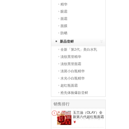
精华
眼霜
面霜
面膜
防晒
新品尝鲜
全新「第2代」美白水乳
淡纹黑管精华
淡纹黑管面霜
淡斑小白瓶精华
水光小白瓶精华
超红瓶面霜
抢先体验爆款尝鲜
销售排行
玉兰油（OLAY）全
1
新第六代超红瓶面霜
滋润全肤质抗皱紧致
￥
护肤品大红瓶七夕礼